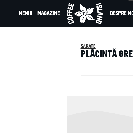
MENIU
MAGAZINE
DESPRE NO
TĂ GRECEASCĂ
sarate
PLĂCINTĂ GR